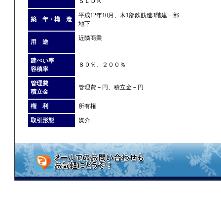
ＳＬＤＫ
平成12年10月、木1部鉄筋造3階建一部
築 年・構 造
地下
近隣商業
用 途
建ぺい率
８０％、２００％
容積率
管理費
管理費－円、積立金－円
積立金
権 利
所有権
取引形態
媒介