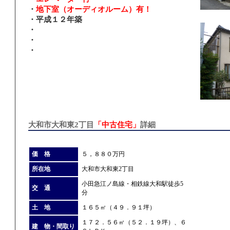
・
地下室（オーディオルーム）有！
・平成１２年築
・
・
・
大和市大和東2丁目
「中古住宅」
詳細
価 格
５，８８０万円
所在地
大和市大和東2丁目
小田急江ノ島線・相鉄線大和駅徒歩5
交 通
分
土 地
１６５㎡（４９．９１坪）
１７２．５６㎡（５２．１９坪）、６
建 物・間取り