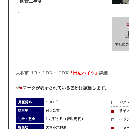
・防音工事済
・
・
・
・
大和市 １R・１DK・1LDK
「田辺ハイツ」
詳細
※
■
マークが表示されている箇所は該当します。
月額賃料
45,000円
バス
駐車場
付近に有
収納
礼金・敷金
1ヶ月2ヶ月（管理費-円）
ベラ
所在地
大和市大和東
ガス