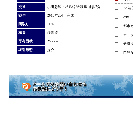
交通
小田急線・相鉄線/大和駅 徒歩7分
BS端
築年
2010年2月 完成
catv
間取り
1DK
都市
構造
鉄骨造
モニ
専有面積
25.92㎡
分譲
取引形態
媒介
閑静