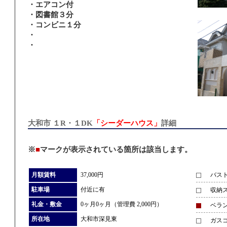
・エアコン付
・図書館３分
・コンビニ１分
・
・
大和市 １R・１DK
「シーダーハウス」
詳細
※
■
マークが表示されている箇所は該当します。
月額賃料
37,000円
バス
駐車場
付近に有
収納
礼金・敷金
0ヶ月0ヶ月（管理費 2,000円）
ベラ
所在地
大和市深見東
ガス