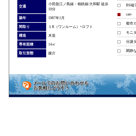
小田急江ノ島線・相鉄線/大和駅 徒歩
BS端
交通
10分
catv
築年
1987年1月
都市
間取り
１R（ワンルーム）+ロフト
モニ
構造
木造
分譲
専有面積
14㎡
閑静
取引形態
媒介